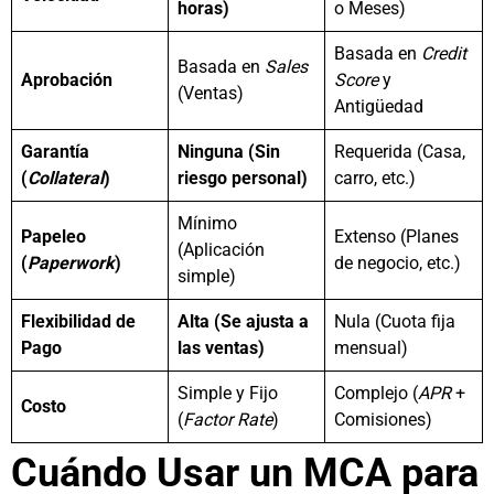
horas)
o Meses)
Basada en
Credit
Basada en
Sales
Aprobación
Score
y
(Ventas)
Antigüedad
Garantía
Ninguna (Sin
Requerida (Casa,
(
Collateral
)
riesgo personal)
carro, etc.)
Mínimo
Papeleo
Extenso (Planes
(Aplicación
(
Paperwork
)
de negocio, etc.)
simple)
Flexibilidad de
Alta (Se ajusta a
Nula (Cuota fija
Pago
las ventas)
mensual)
Simple y Fijo
Complejo (
APR
+
Costo
(
Factor Rate
)
Comisiones)
Cuándo Usar un MCA para